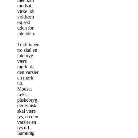
men kan
modsat
virke lidt
voldsom
og sød
uden for
juletiden.
Traditionen
tro skal en
julebryg
være
mørk, da
den varsler
en mørk
tid.
Modsat
f.eks,
påskebryg,
der typisk
skal være
lys, da den
varsler en
lys tid.
Samtidig