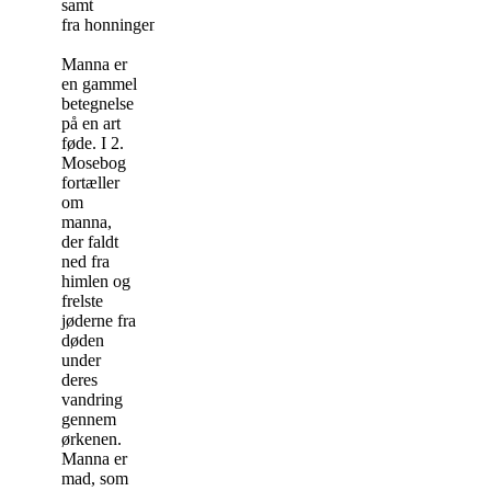
samt
fra honningen.
Manna er
en gammel
betegnelse
på en art
føde. I 2.
Mosebog
fortæller
om
manna,
der faldt
ned fra
himlen og
frelste
jøderne fra
døden
under
deres
vandring
gennem
ørkenen.
Manna er
mad, som