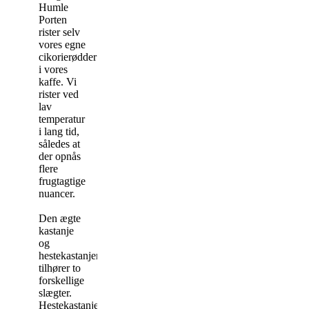
Humle
Porten
rister selv
vores egne
cikorierødder
i vores
kaffe. Vi
rister ved
lav
temperatur
i lang tid,
således at
der opnås
flere
frugtagtige
nuancer.
Den ægte
kastanje
og
hestekastanjen
tilhører to
forskellige
slægter.
Hestekastanje