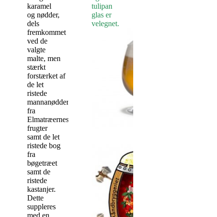
karamel
tulipan
og nødder,
glas er
dels
velegnet.
fremkommet
ved de
valgte
malte, men
stærkt
forstærket af
de let
ristede
mannanødder
fra
Elmatræernes
frugter
samt de let
ristede bog
fra
bøgetræet
samt de
ristede
kastanjer.
Dette
suppleres
med en