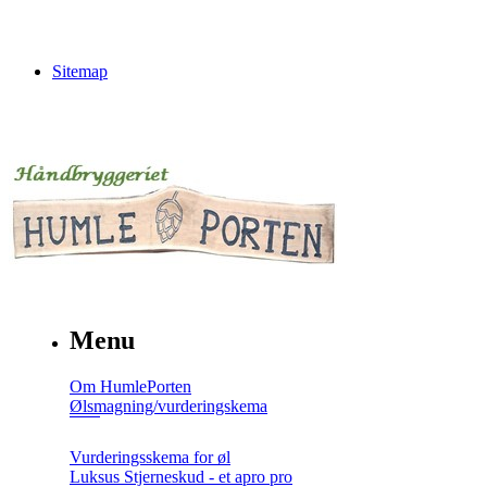
Sitemap
Menu
Om HumlePorten
Ølsmagning/vurderingskema
Vurderingsskema for øl
Luksus Stjerneskud - et apro pro