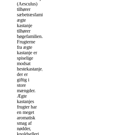
(Aesculus)
tilhører
sæbetræsfamilien,
ægte
kastanje
tilhører
bøgefamilien.
Frugterne
fra ægte
kastanje er
spiselige
modsat
hestekastanje,
der er
giftig i
store
mængder.
Ægte
kastanjes
frugter har
en meget
aromatisk
smag af
nødder,
knoldselleri,