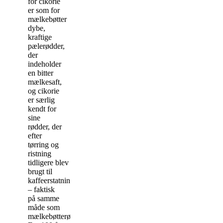
for cikorie
er som for
mælkebøtter
dybe,
kraftige
pælerødder,
der
indeholder
en bitter
mælkesaft,
og cikorie
er særlig
kendt for
sine
rødder, der
efter
tørring og
ristning
tidligere blev
brugt til
kaffeerstatning
– faktisk
på samme
måde som
mælkebøtterødder.