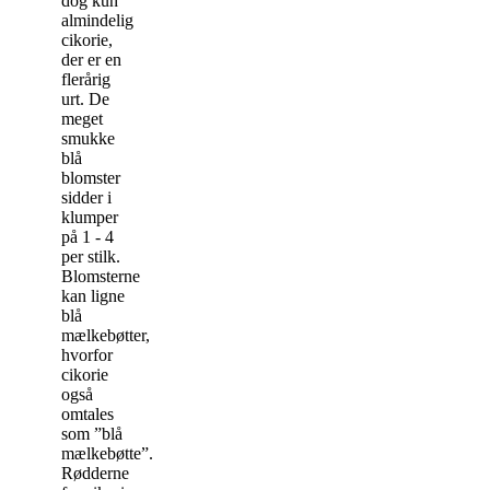
dog kun
almindelig
cikorie,
der er en
flerårig
urt. De
meget
smukke
blå
blomster
sidder i
klumper
på 1 - 4
per stilk.
Blomsterne
kan ligne
blå
mælkebøtter,
hvorfor
cikorie
også
omtales
som ”blå
mælkebøtte”.
Rødderne