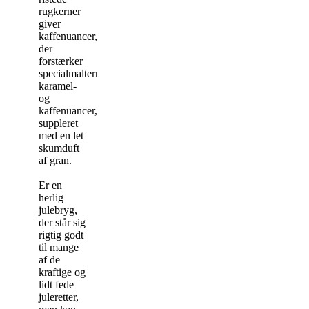
rugkerner
giver
kaffenuancer,
der
forstærker
specialmalternes
karamel-
og
kaffenuancer,
suppleret
med en let
skumduft
af gran.
Er en
herlig
julebryg,
der står sig
rigtig godt
til mange
af de
kraftige og
lidt fede
juleretter,