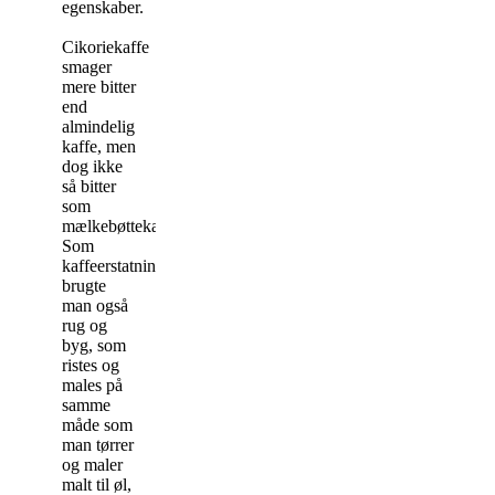
egenskaber.
Cikoriekaffe
smager
mere bitter
end
almindelig
kaffe, men
dog ikke
så bitter
som
mælkebøttekaffe.
Som
kaffeerstatning
brugte
man også
rug og
byg, som
ristes og
males på
samme
måde som
man tørrer
og maler
malt til øl,