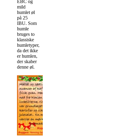
EBC og
mild
humlet øl
på 25
IBU. Som
humle
bruges to
klassiske
humletyper,
da det ikke
er humlen,
der skaber
denne øl.