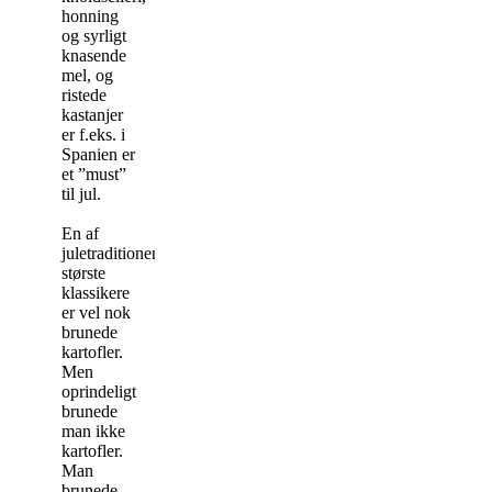
honning
og syrligt
knasende
mel, og
ristede
kastanjer
er f.eks. i
Spanien er
et ”must”
til jul.
En af
juletraditionens
største
klassikere
er vel nok
brunede
kartofler.
Men
oprindeligt
brunede
man ikke
kartofler.
Man
brunede