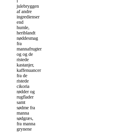
i
julebryggen
af andre
ingredienser
end
humle,
heriblandt
nøddesmag
fra
mannafrugterne
og og de
ristede
kastanjer,
kaffenuancer
fra de
ristede
cikoria
rødder og
rugflader
samt
sødme fra
manna
sødgræs,
fra manna
grynene