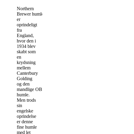
Northern
Brewer humlen
er
oprindeligt
fra
England,
hvor den i
1934 blev
skabt som
en
krydsning
mellem
Canterbury
Golding
og den
mandlige OB21
humle.
Men trods
sin
engelske
oprindelse
er denne
fine humle
med let