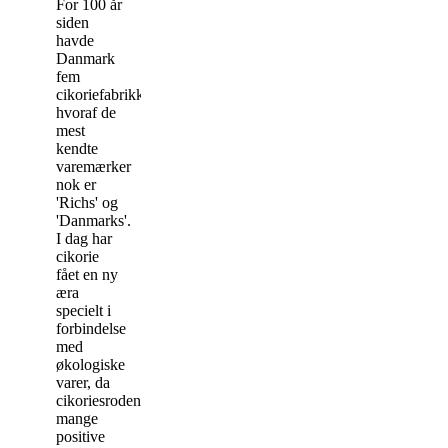
For 100 år
siden
havde
Danmark
fem
cikoriefabrikker,
hvoraf de
mest
kendte
varemærker
nok er
'Richs' og
'Danmarks'.
I dag har
cikorie
fået en ny
æra
specielt i
forbindelse
med
økologiske
varer, da
cikoriesroden tilskrives
mange
positive