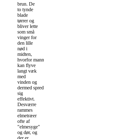
brun. De
to tynde
blade
tørrer og
bliver lette
som små
vinger for
den lille
nød i
midten,
hvorfor mannaen
kan flyve
langt væk
med
vinden og
dermed sprede
sig
effektivt.
Desværre
rammes
elmetræer
ofte af
"elmesyge"
og dør, og
der er