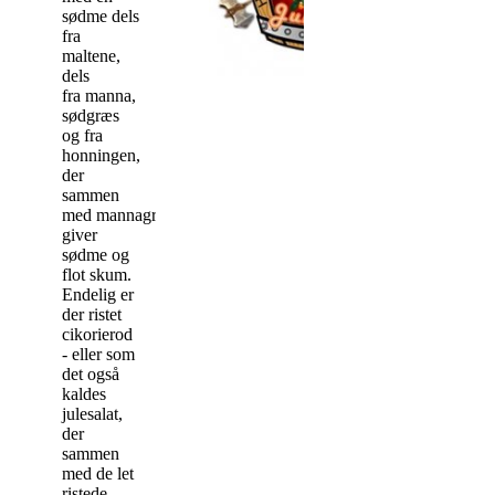
sødme dels
fra
maltene,
dels
fra manna,
sødgræs
og fra
honningen,
der
sammen
med mannagrynene
giver
sødme og
flot skum.
Endelig er
der ristet
cikorierod
- eller som
det også
kaldes
julesalat,
der
sammen
med de let
ristede