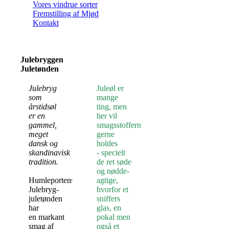
Vores vindrue sorter
Fremstilling af Mjød
Kontakt
Julebryggen
Juletønden
Julebryg
Juleøl er
som
mange
årstidsøl
ting, men
er en
her vil
gammel,
smagsstofferne
meget
gerne
dansk og
holdes
skandinavisk
- specielt
tradition.
de ret søde
og nødde-
Humleportens
agtige,
Julebryg-
hvorfor et
juletønden
sniffers
har
glas, en
en markant
pokal men
smag af
også et