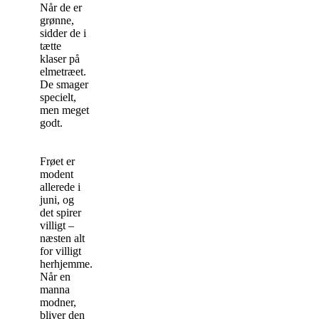
Når de er
grønne,
sidder de i
tætte
klaser på
elmetræet.
De smager
specielt,
men meget
godt.
Frøet er
modent
allerede i
juni, og
det spirer
villigt –
næsten alt
for villigt
herhjemme.
Når en
manna
modner,
bliver den