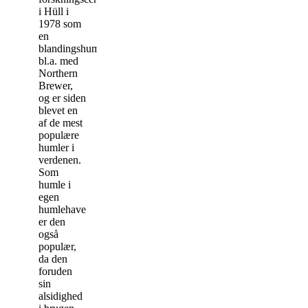
i Hüll i
1978 som
en
blandingshumle
bl.a. med
Northern
Brewer,
og er siden
blevet en
af de mest
populære
humler i
verdenen.
Som
humle i
egen
humlehave
er den
også
populær,
da den
foruden
sin
alsidighed