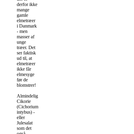
derfor ikke
mange
gamle
elmetræer
i Danmark
- men
masser af
unge
træer. Det
ser faktisk
ud til, at
elmetræer
ikke får
elmesyge
før de
blomstrer!
Almindelig
Cikorie
(Cichorium
intybus) -
eller
Julesalat
som det
også