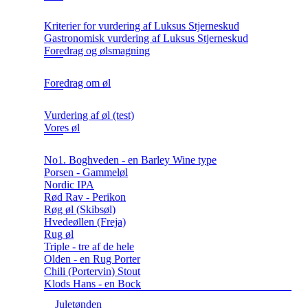
Kriterier for vurdering af Luksus Stjerneskud
Gastronomisk vurdering af Luksus Stjerneskud
Foredrag og ølsmagning
Foredrag om øl
Vurdering af øl (test)
Vores øl
No1. Boghveden - en Barley Wine type
Porsen - Gammeløl
Nordic IPA
Rød Rav - Perikon
Røg øl (Skibsøl)
Hvedeøllen (Freja)
Rug øl
Triple - tre af de hele
Olden - en Rug Porter
Chili (Portervin) Stout
Klods Hans - en Bock
Juletønden