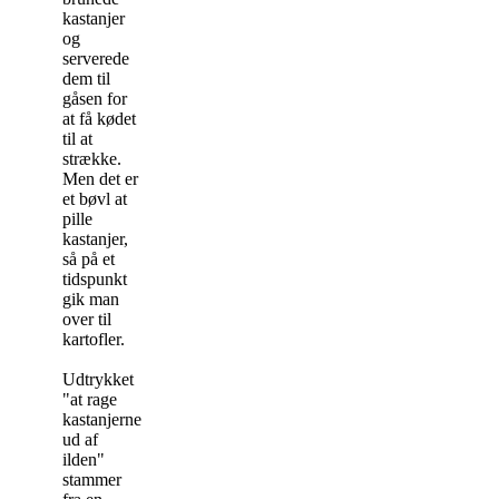
kastanjer
og
serverede
dem til
gåsen for
at få kødet
til at
strække.
Men det er
et bøvl at
pille
kastanjer,
så på et
tidspunkt
gik man
over til
kartofler.
Udtrykket
"at rage
kastanjerne
ud af
ilden"
stammer