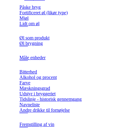
Påske bryg
Fortificeret øl (likør type)
Mjøl
Lidt om øl
Øl som produkt
Øl brygning
Måle enheder
Bitterhed
Alkohol og procent
Farve
Mæskningsgrad
Udstyr i bryggeriet
Tidslinje - historisk gennemgang
Navneliste
Andre drikke til fornøjelse
Fremstilling af vin