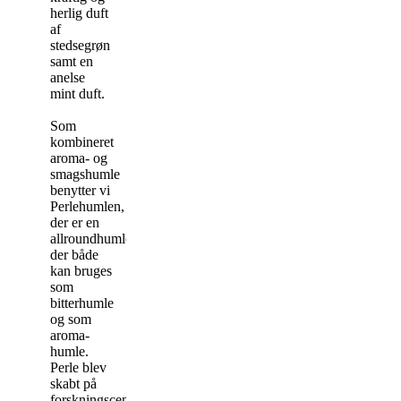
herlig duft
af
stedsegrøn
samt en
anelse
mint duft.
Som
kombineret
aroma- og
smagshumle
benytter vi
Perlehumlen,
der er en
allroundhumle,
der både
kan bruges
som
bitterhumle
og som
aroma-
humle.
Perle blev
skabt på
forskningscentret