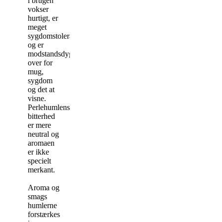
i brugen
vokser
hurtigt, er
meget
sygdomstolerant
og er
modstandsdygtig
over for
mug,
sygdom
og det at
visne.
Perlehumlens
bitterhed
er mere
neutral og
aromaen
er ikke
specielt
merkant.
Aroma og
smags
humlerne
forstærkes