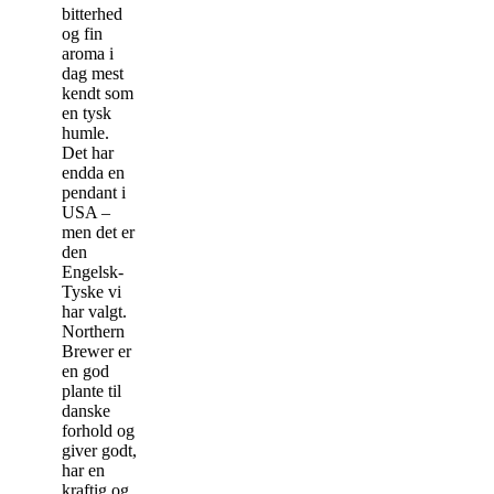
bitterhed
og fin
aroma i
dag mest
kendt som
en tysk
humle.
Det har
endda en
pendant i
USA –
men det er
den
Engelsk-
Tyske vi
har valgt.
Northern
Brewer er
en god
plante til
danske
forhold og
giver godt,
har en
kraftig og